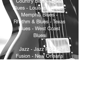
Country Blues - Delta
Blues - Louisana Blues -
Memphis Blues -
Rhythm & Blues - Texas
Blues - West Coast
Blues
Jazz - Jazz Rock -
Fusion - New Orleans
Jazz - Free Jazz - Swing
- Dixieland - Bepop -
Smooth Jazz - Nu Jazz -
Avantgarde Jazz