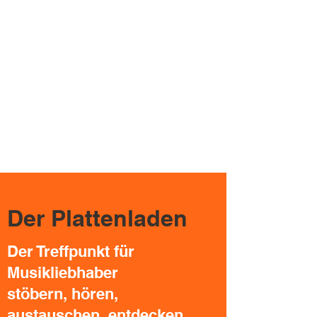
Der Plattenladen
Der Treffpunkt für
Musikliebhaber
stöbern, hören,
austauschen, entdecken