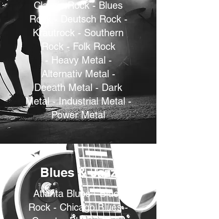
Classic Rock - Blues
Rock - Deutsch Rock -
Krautrock - Southern
Rock - Folk Rock
- Heavy Metal -
Alternativ Metal -
Deeath Metal - Dark
Metal - Industrial Metal -
Power Metal
Blues & Jazz
Atlanta Blues - Blues
Rock - Chicago Blues -