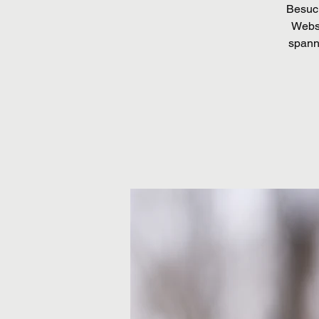
Besuch
Websi
spann