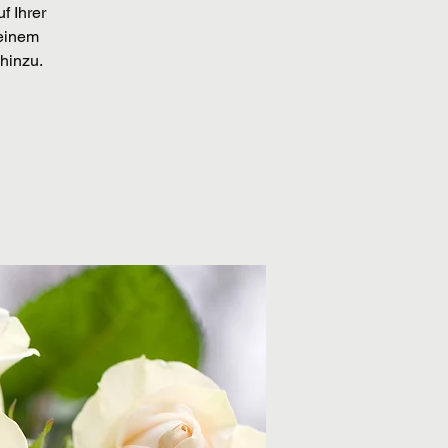
f Ihrer
 einem
hinzu.