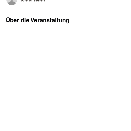
Über die Veranstaltung
Der RSD Black Friday 2022 steht am 25. 
November 2022
Die Sommertage sind gezählt, umso mehr 
wird es Zeit für lauschige Abende auf der 
Couch.
Da darf natürlich die passende Musik nicht 
fehlen!  Die bekommt ihr nach wie vor am 
besten im Plattenladen Eures Vertrauens. 
Genau dort erwarten Euch am 25. 
November 2022 wieder besondere Schätze 
- am 
RSD Black Friday 2022!
Diese Veranstaltung teilen