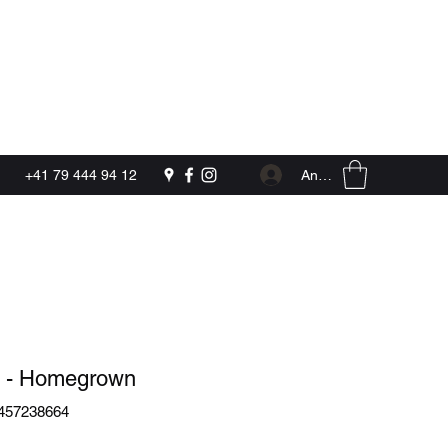
Kontakt
Anmelden
+41 79 444 94 12
- Homegrown
4457238664