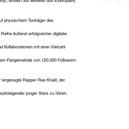
l, limitiert auf weltweit 500 Exemplare,
auf physischem Tonträger des
eihe äußerst erfolgreicher digitaler
d Kollaborationen mit einer Vielzahl
gram-Fangemeinde von 120.000 Followern
er angesagte Rapper Rae Khalil, der
aufsteigender junger Stars zu hören.