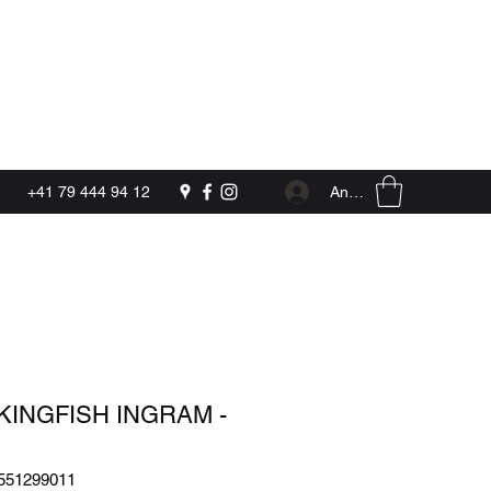
Kontakt
Anmelden
+41 79 444 94 12
KINGFISH INGRAM -
4551299011