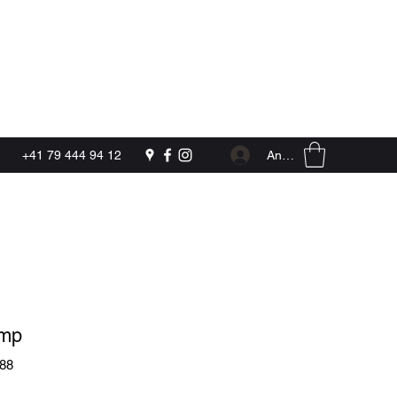
Kontakt
Anmelden
+41 79 444 94 12
mp
988