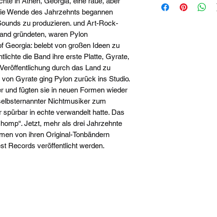
hte in Athen, Georgia, eine raue, aber
ie Wende des Jahrzehnts begannen
Sounds zu produzieren. und Art-Rock-
Band gründeten, waren Pylon
of Georgia: belebt von großen Ideen zu
tlichte die Band ihre erste Platte, Gyrate,
Veröffentlichung durch das Land zu
l von Gyrate ging Pylon zurück ins Studio.
er und fügten sie in neuen Formen wieder
elbsternannter Nichtmusiker zum
r spürbar in echte verwandelt hatte. Das
homp“. Jetzt, mehr als drei Jahrzehnte
men von ihren Original-Tonbändern
t Records veröffentlicht werden.