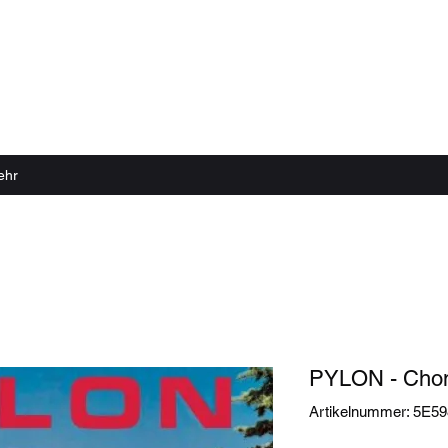
 echter Sound Rillen braucht
ehr
PYLON - Cho
Artikelnummer: 5E5