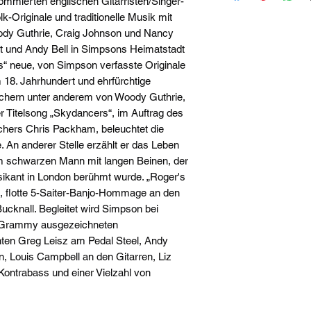
mmierten englischen Gitarristen/Singer-
k-Originale und traditionelle Musik mit
ody Guthrie, Craig Johnson und Nancy
 und Andy Bell in Simpsons Heimatstadt
“ neue, von Simpson verfasste Originale
 18. Jahrhundert und ehrfürchtige
chern unter anderem von Woody Guthrie,
 Titelsong „Skydancers“, im Auftrag des
hers Chris Packham, beleuchtet die
 An anderer Stelle erzählt er das Leben
nem schwarzen Mann mit langen Beinen, der
ikant in London berühmt wurde. „Roger's
e, flotte 5-Saiter-Banjo-Hommage an den
cknall. Begleitet wird Simpson bei
 Grammy ausgezeichneten
ten Greg Leisz am Pedal Steel, Andy
, Louis Campbell an den Gitarren, Liz
ontrabass und einer Vielzahl von