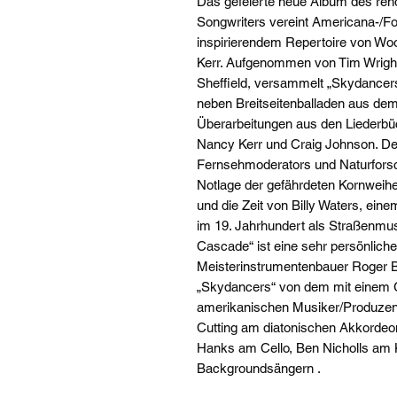
Das gefeierte neue Album des reno
Songwriters vereint Americana-/Fol
inspirierendem Repertoire von Wo
Kerr. Aufgenommen von Tim Wright
Sheffield, versammelt „Skydancers
neben Breitseitenballaden aus dem
Überarbeitungen aus den Liederbü
Nancy Kerr und Craig Johnson. Der
Fernsehmoderators und Naturforsc
Notlage der gefährdeten Kornweihe.
und die Zeit von Billy Waters, ei
im 19. Jahrhundert als Straßenmus
Cascade“ ist eine sehr persönlich
Meisterinstrumentenbauer Roger Bu
„Skydancers“ von dem mit einem
amerikanischen Musiker/Produzen
Cutting am diatonischen Akkordeon
Hanks am Cello, Ben Nicholls am K
Backgroundsängern .