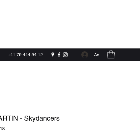
Kontakt
Anmelden
+41 79 444 94 12
RTIN - Skydancers
118