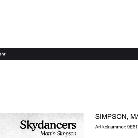
 echter Sound Rillen braucht
ehr
SIMPSON, MA
Artikelnummer: 9E6